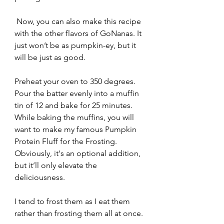
 Now, you can also make this recipe 
with the other flavors of GoNanas. It 
just won’t be as pumpkin-ey, but it 
will be just as good.
Preheat your oven to 350 degrees. 
Pour the batter evenly into a muffin 
tin of 12 and bake for 25 minutes. 
While baking the muffins, you will 
want to make my famous Pumpkin 
Protein Fluff for the Frosting. 
Obviously, it's an optional addition, 
but it’ll only elevate the 
deliciousness. 
I tend to frost them as I eat them 
rather than frosting them all at once. 