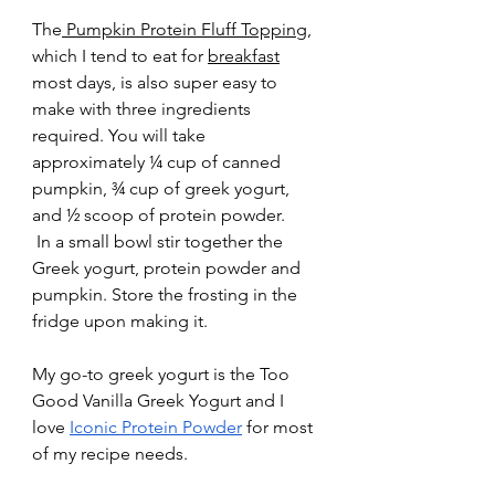
The
 Pumpkin Protein Fluff Topping
, 
which I tend to eat for 
breakfast
most days, is also super easy to 
make with three ingredients 
required. You will take 
approximately ¼ cup of canned 
pumpkin, ¾ cup of greek yogurt, 
and ½ scoop of protein powder.
 In a small bowl stir together the 
Greek yogurt, protein powder and 
pumpkin. Store the frosting in the 
fridge upon making it. 
My go-to greek yogurt is the Too 
Good Vanilla Greek Yogurt and I 
love 
Iconic Protein Powder
 for most 
of my recipe needs.