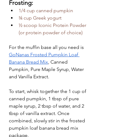
Frosting:
1/4 cup canned pumpkin
¾ cup Greek yogurt
½ scoop Iconic Protein Powder 
(or protein powder of choice) 
For the muffin base all you need is 
GoNanas Frosted Pumpkin Loaf 
Banana Bread Mix
, Canned 
Pumpkin, Pure Maple Syrup, Water 
and Vanilla Extract.
To start, whisk together the 1 cup of 
canned pumpkin, 1 tbsp of pure 
maple syrup, 2 tbsp of water, and 2 
tbsp of vanilla extract. Once 
combined, slowly stir in the frosted 
pumpkin loaf banana bread mix 
package.