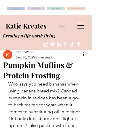
Katie Kreates
Kreating a life worth living
Katie Walsh
Sep 28, 2025
2 min read
Pumpkin Muffins &
Protein Frosting
Who says you need bananas when 
using banana bread mix? Canned 
pumpkin in recipes has been a go-
to hack for me for years when it 
comes to substituting oil in recipes. 
Not only does it provide a lighter 
option it’s also packed with fiber 