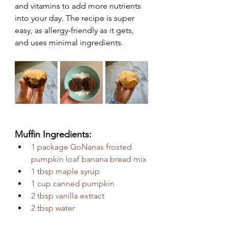
and vitamins to add more nutrients 
into your day. The recipe is super 
easy, as allergy-friendly as it gets, 
and uses minimal ingredients. 
Muffin Ingredients: 
1 package GoNanas frosted 
pumpkin loaf banana bread mix
1 tbsp maple syrup
1 cup canned pumpkin
2 tbsp vanilla extract
2 tbsp water