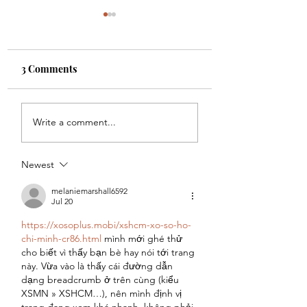
3 Comments
Protein Pumpkin Fluff
3 Ingredient Pan
Write a comment...
with a Full Cup o
Veggies
Newest
melaniemarshall6592
Jul 20
https://xosoplus.mobi/xshcm-xo-so-ho-
chi-minh-cr86.html
 mình mới ghé thử 
cho biết vì thấy bạn bè hay nói tới trang 
này. Vừa vào là thấy cái đường dẫn 
dạng breadcrumb ở trên cùng (kiểu 
XSMN » XSHCM…), nên mình định vị 
trang đang xem khá nhanh, không phải 