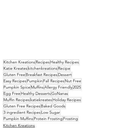
Kitchen Kreations
Recipes
Healthy Recipes
Katie Kreates
kitchenkreations
Recipe
Gluten Free
Breakfast Recipes
Dessert
Easy Recipes
Pumpkin
Fall Recipes
Nut Free
Pumpkin Spice
Muffins
Allergy Friendly
2025
Egg Free
Healthy Desserts
GoNanas
Muffin Recipes
katiekreates
Holiday Recipes
Gluten Free Recipes
Baked Goods
3 ingredient Recipes
Low Sugar
Pumpkin Muffins
Protein Frosting
Frosting
Kitchen Kreations