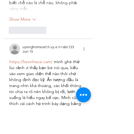
biết chỗ nào là chỗ nào, không phải 
căng mắt…
Show More
Like
Reply
uyenghomsoet.h.uy.e.n+abc123
Jun 15
https://keonhacai.cam/
 mình ghé thử 
lúc rảnh vì thấy bạn bè nói qua, kiểu 
vào xem giao diện thế nào thôi chứ 
không định đọc kỹ. Ấn tượng đầu là 
trang nhìn khá thoáng, các khối thông 
tin chia ra rõ nên không bị rối, lướt 
xuống là hiểu ngay bố cục. Mình cũng 
thích cái cách họ trình bày dạng bảng 
theo cột, nhìn nhanh vẫn bắt được ý 
chứ không bị chữ dính vào nhau. Thanh 
menu để chỗ…
Show More