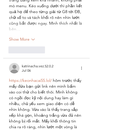
mò menu. Kéo xuống dưới thì phần kết 
quả họ để theo từng giải từ G8 tới ĐB, 
chữ số to và tách khối rõ nên nhìn lướt 
cũng bắt được ngay. Mình thích nhất là 
bên…
Show More
Like
Reply
katrinacha.vez.52.0.2
Jul 06
https://keonhacai55.lol/
 hôm trước thấy 
mấy đứa bạn gửi link nên mình bấm 
vào coi thử cho biết thôi. Mình không 
có ngồi đọc kỹ nội dung hay làm gì 
nhiều, chủ yếu xem giao diện có dễ 
nhìn không. Vừa vào là thấy trang sắp 
xếp khá gọn, khoảng trắng vừa đủ nên 
không bị rối mắt. Mấy khối thông tin 
chia ra rõ ràng, nhìn lướt một vòng là 